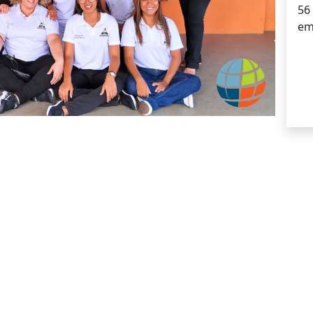
56
em
ESCOLA CONVENIADA AO
TEMA POSITIVO DE EN
funciona:
para nós, o aluno é o protagonista do aprendiza
o mundo, ele é estimulado a pensar, refletir e questionar.