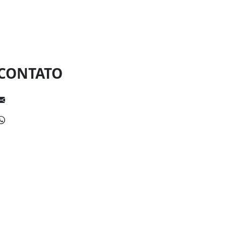
CONTATO
escolakennedycanavieiras@gmail.com
(73) 99112-1789