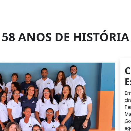
58 ANOS DE HISTÓRIA
C
E
Em
ci
Pe
Ma
Go
ag