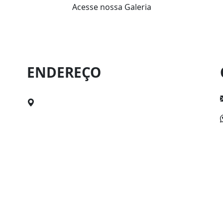
Acesse nossa Galeria
ENDEREÇO
Rua Mal. Deodoro, nº76, Canavieiras, BA.
Cep: 45860-000