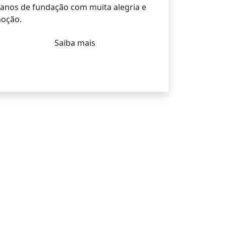
 anos de fundação com muita alegria e
oção.
Saiba mais
SINO
do. Interagindo com