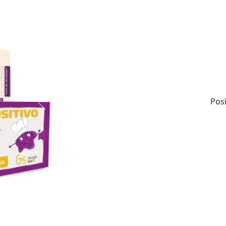
Tudo com criatividade, inovação e supor
Materiais envolventes e de qualidade.
Atualização anual de conteúdos.
Soluções integradas.
Pos
Next