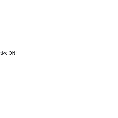
te tecnológico.
itivo ON