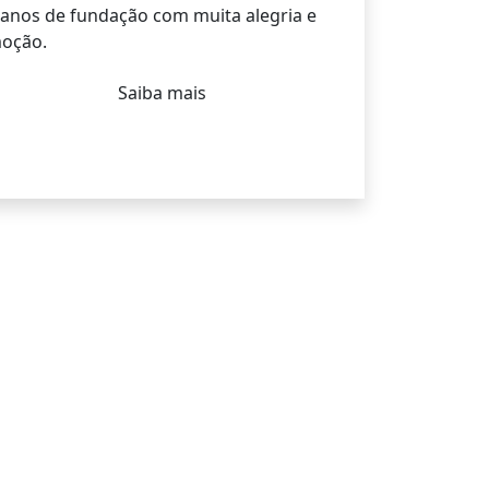
 anos de fundação com muita alegria e
oção.
Saiba mais
SINO
do. Interagindo com