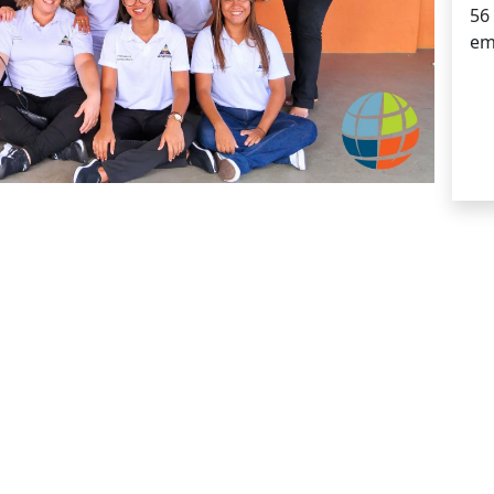
56
em
ESCOLA CONVENIADA AO
TEMA POSITIVO DE EN
funciona:
para nós, o aluno é o protagonista do aprendiza
o mundo, ele é estimulado a pensar, refletir e questionar.