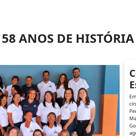
58 ANOS DE HISTÓRIA
C
E
Em
ci
Pe
Ma
Go
ag