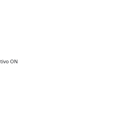
te tecnológico.
itivo ON