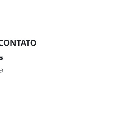
CONTATO
escolakennedycanavieiras@gmail.com
(73) 99112-1789