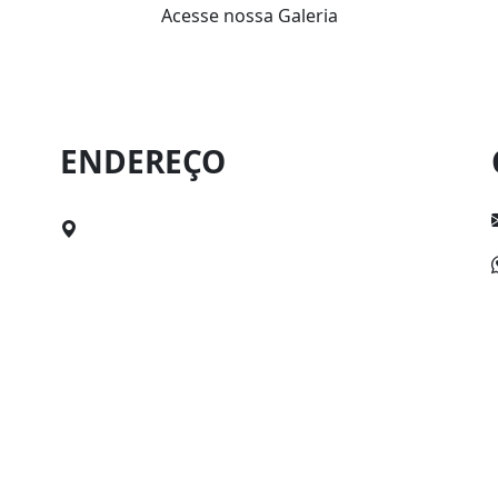
Acesse nossa Galeria
ENDEREÇO
Rua Mal. Deodoro, nº76, Canavieiras, BA.
Cep: 45860-000