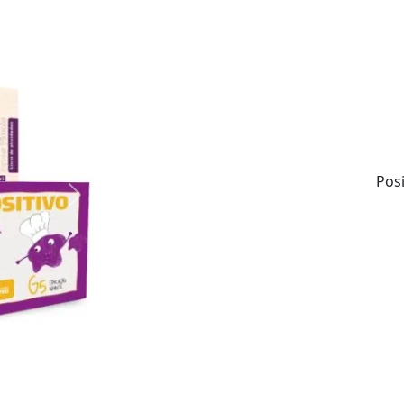
Tudo com criatividade, inovação e supor
Materiais envolventes e de qualidade.
Atualização anual de conteúdos.
Soluções integradas.
Pos
Next