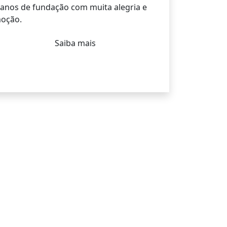
 anos de fundação com muita alegria e
oção.
Saiba mais
SINO
do. Interagindo com