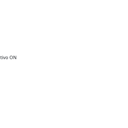
te tecnológico.
itivo ON