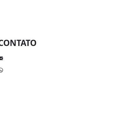
CONTATO
escolakennedycanavieiras@gmail.com
(73) 99112-1789