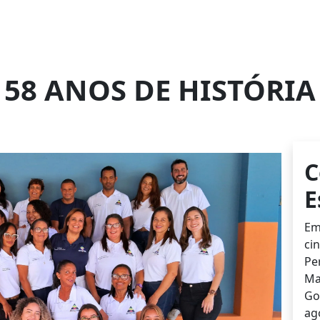
58 ANOS DE HISTÓRIA
C
E
Em
ci
Pe
Ma
Go
ag