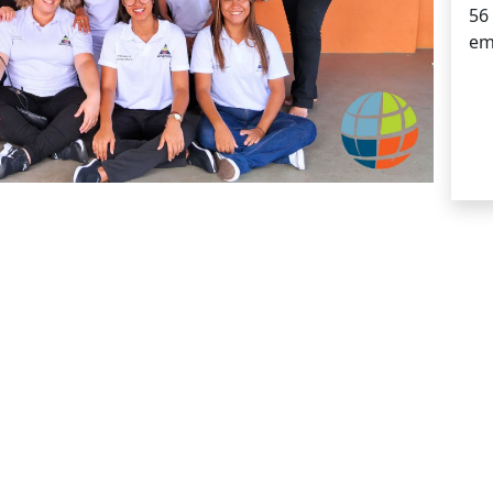
56
em
ESCOLA CONVENIADA AO
TEMA POSITIVO DE EN
funciona:
para nós, o aluno é o protagonista do aprendiza
o mundo, ele é estimulado a pensar, refletir e questionar.