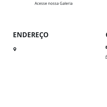
Acesse nossa Galeria
ENDEREÇO
Rua Mal. Deodoro, nº76, Canavieiras, BA.
Cep: 45860-000