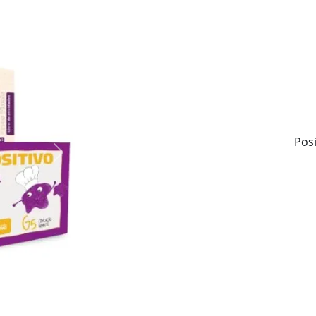
Tudo com criatividade, inovação e supor
Materiais envolventes e de qualidade.
Atualização anual de conteúdos.
Soluções integradas.
Pos
Next