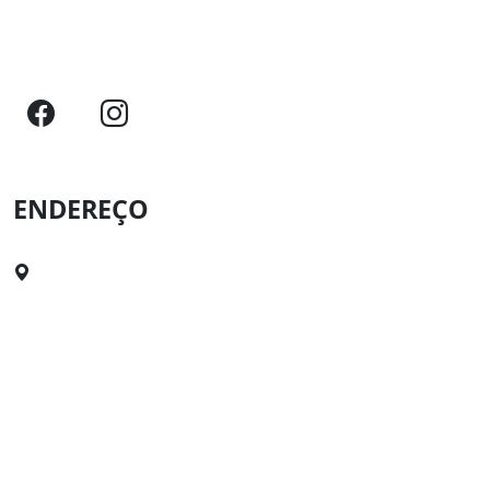
Quem começa bem vai longe!
ENDEREÇO
Rua Mal. Deodoro, nº76, Canavieiras, BA. Cep: 45860-
000