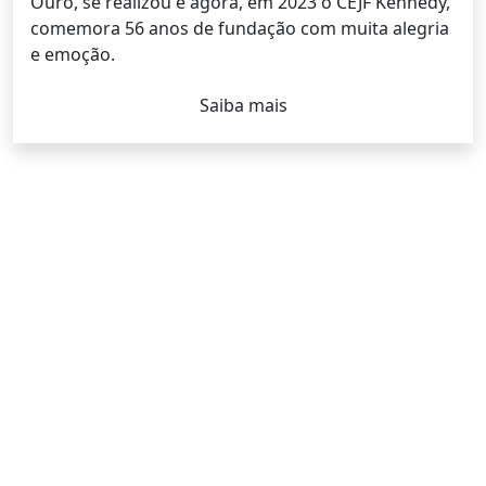
Ouro, se realizou e agora, em 2023 o CEJF Kennedy,
comemora 56 anos de fundação com muita alegria
e emoção.
Saiba mais
ESCOLA CONVENIADA AO
SISTEMA POSITIVO DE
ENSINO
Metodologia que funciona:
para nós, o aluno é o
protagonista do aprendizado. Interagindo com
o
mundo, ele é estimulado a pensar, refletir e questionar.