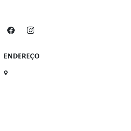
Quem começa bem vai longe!
ENDEREÇO
Rua Mal. Deodoro, nº76, Canavieiras, BA. Cep: 45860-
000