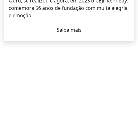
Ouro, se realizou e agora, em 2023 o CEJF Kennedy,
comemora 56 anos de fundação com muita alegria
e emoção.
Saiba mais
ESCOLA CONVENIADA AO
SISTEMA POSITIVO DE
ENSINO
Metodologia que funciona:
para nós, o aluno é o
protagonista do aprendizado. Interagindo com
o
mundo, ele é estimulado a pensar, refletir e questionar.